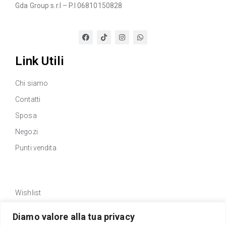
Gda Group s.r.l – P.I 06810150828
Link Utili
Chi siamo
Contatti
Sposa
Negozi
Punti vendita
Link Utili
Wishlist
Privacy policy
Diamo valore alla tua privacy
Traccia Ordine