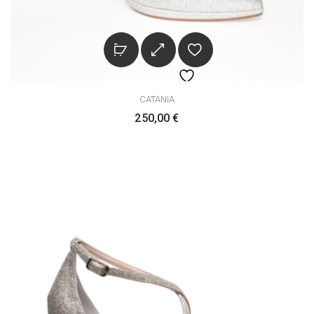
CATANIA
250,00
€