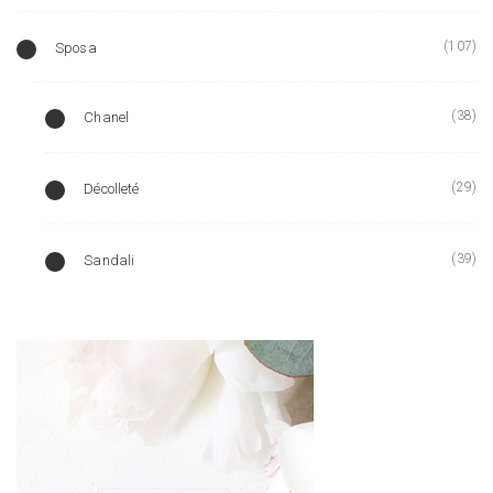
(107)
Sposa
(38)
Chanel
(29)
Décolleté
(39)
Sandali