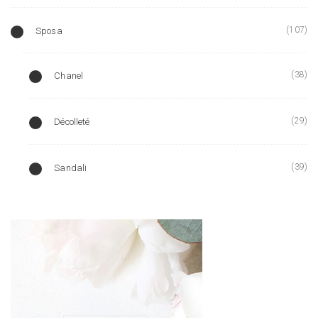
(107)
Sposa
(38)
Chanel
(29)
Décolleté
(39)
Sandali