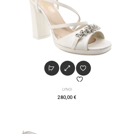
LYNOI
280,00
€