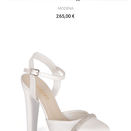
MODENA
265,00
€