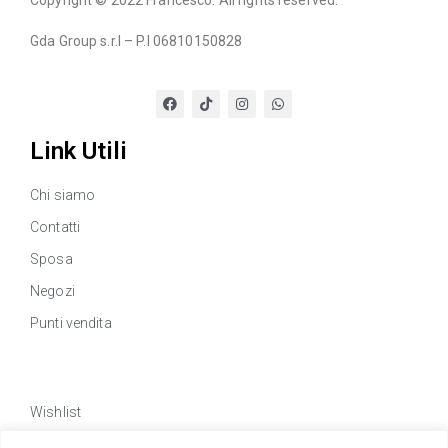
Gda Group s.r.l – P.I 06810150828
Link Utili
Chi siamo
Contatti
Sposa
Negozi
Punti vendita
Link Utili
Wishlist
Privacy policy