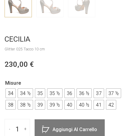
CECILIA
Glitter 025 Tacco 10 cm
230,00
€
Misure
34
34 ½
35
35 ½
36
36 ½
37
37 ½
38
38 ½
39
39 ½
40
40 ½
41
42
Aggiungi Al Carrello