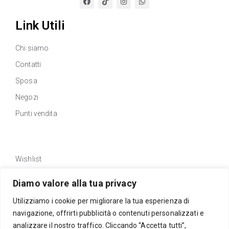
Link Utili
Chi siamo
Contatti
Sposa
Negozi
Punti vendita
Link Utili
Wishlist
Privacy policy
Diamo valore alla tua privacy
Traccia Ordine
Utilizziamo i cookie per migliorare la tua esperienza di
Rimborsi e resi
navigazione, offrirti pubblicità o contenuti personalizzati e
Richiedi reso
analizzare il nostro traffico. Cliccando “Accetta tutti”,