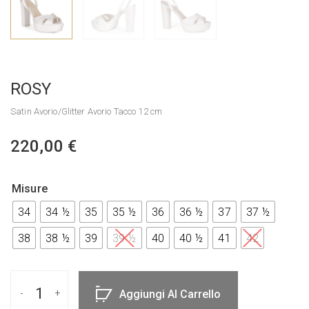
ROSY
Satin Avorio/Glitter Avorio Tacco 12 cm
220,00
€
Misure
34
34 ½
35
35 ½
36
36 ½
37
37 ½
38
38 ½
39
39 ½
40
40 ½
41
42
Aggiungi Al Carrello