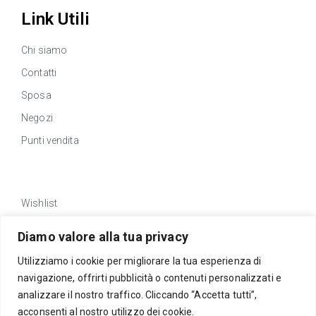
Link Utili
Chi siamo
Contatti
Sposa
Negozi
Punti vendita
Link Utili
Wishlist
Privacy policy
Diamo valore alla tua privacy
Traccia Ordine
Utilizziamo i cookie per migliorare la tua esperienza di
Rimborsi e resi
navigazione, offrirti pubblicità o contenuti personalizzati e
Richiedi reso
analizzare il nostro traffico. Cliccando “Accetta tutti”,
acconsenti al nostro utilizzo dei cookie.