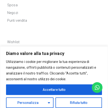
Sposa
Negozi
Punti vendita
Link Utili
Wishlist
Privacy policy
Diamo valore alla tua privacy
Traccia Ordine
Utilizziamo i cookie per migliorare la tua esperienza di
Rimborsi e resi
navigazione, offrirti pubblicità o contenuti personalizzati e
Richiedi reso
analizzare il nostro traffico. Cliccando “Accetta tutti”,
acconsenti al nostro utilizzo dei cookie.
Newsletter
Accettare tutto
Rimani aggiornato su tutte le novità!
Personalizza
Rifiuta tutto